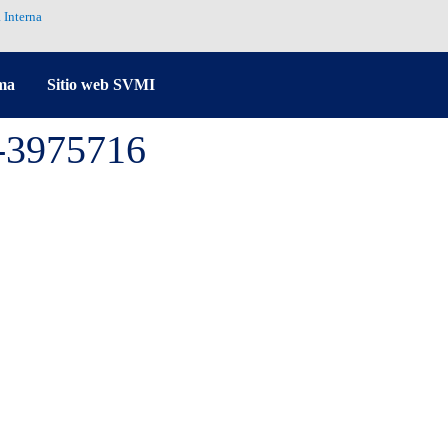
 Interna
ma
Sitio web SVMI
i-3975716