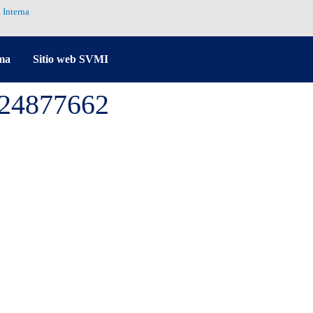
 Interna
ma
Sitio web SVMI
-24877662