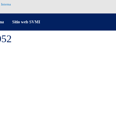
 Interna
ma
Sitio web SVMI
052