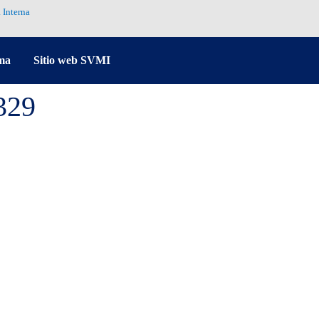
 Interna
ma
Sitio web SVMI
329