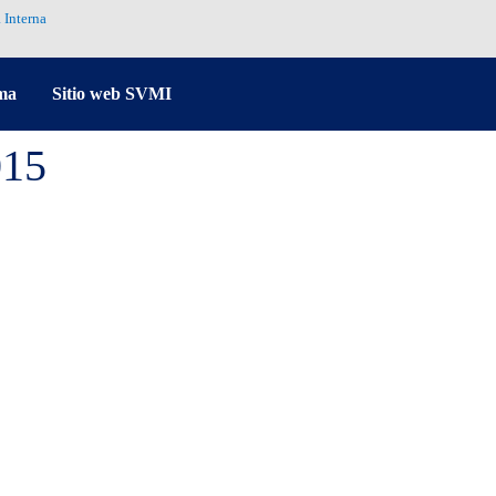
 Interna
ma
Sitio web SVMI
015