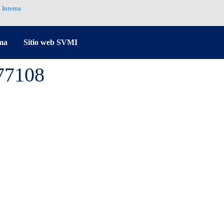
 Interna
ma
Sitio web SVMI
77108