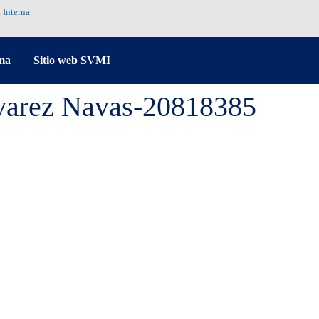
 Interna
ma
Sitio web SVMI
varez Navas-20818385