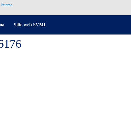
 Interna
ma
Sitio web SVMI
76176