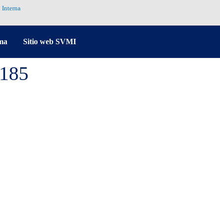
 Interna
ma
Sitio web SVMI
5185