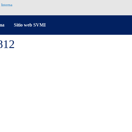
 Interna
ma
Sitio web SVMI
812