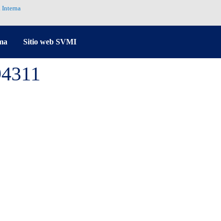
 Interna
ma
Sitio web SVMI
94311