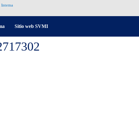
 Interna
ma
Sitio web SVMI
22717302