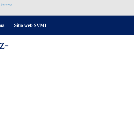
 Interna
ma
Sitio web SVMI
z-