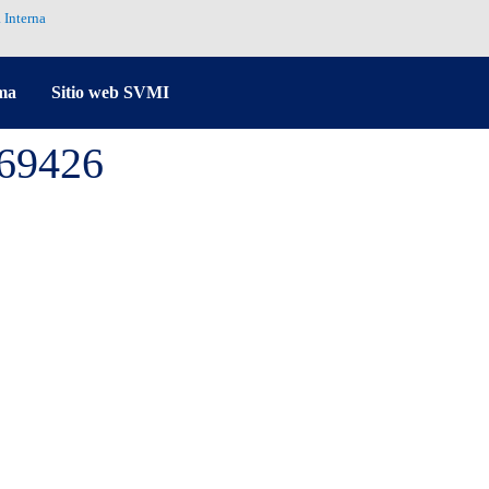
 Interna
ma
Sitio web SVMI
469426