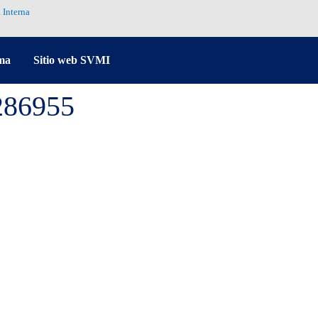
 Interna
ma
Sitio web SVMI
286955