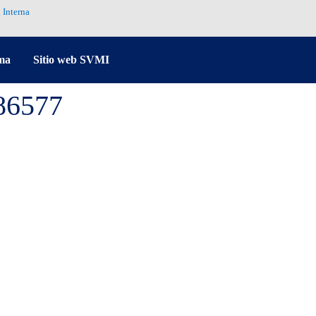
 Interna
ma
Sitio web SVMI
86577