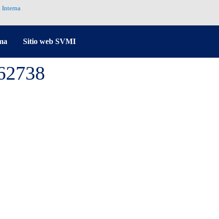
 Interna
ma
Sitio web SVMI
62738