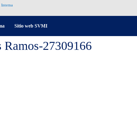
 Interna
ma
Sitio web SVMI
es Ramos-27309166