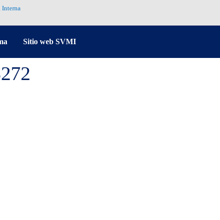
 Interna
ma
Sitio web SVMI
8272