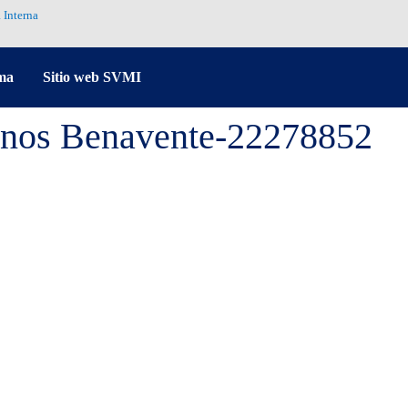
 Interna
ma
Sitio web SVMI
rinos Benavente-22278852